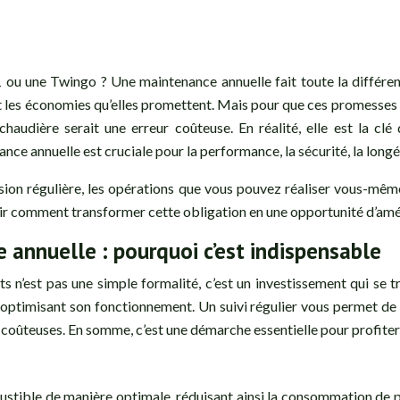
 ou une Twingo ? Une maintenance annuelle fait toute la différenc
et les économies qu’elles promettent. Mais pour que ces promesses s
chaudière serait une erreur coûteuse. En réalité, elle est la c
 annuelle est cruciale pour la performance, la sécurité, la longévi
 régulière, les opérations que vous pouvez réaliser vous-même, ce
rir comment transformer cette obligation en une opportunité d’amél
 annuelle : pourquoi c’est indispensable
s n’est pas une simple formalité, c’est un investissement qui se 
optimisant son fonctionnement. Un suivi régulier vous permet de 
nes coûteuses. En somme, c’est une démarche essentielle pour profit
tible de manière optimale, réduisant ainsi la consommation de pel