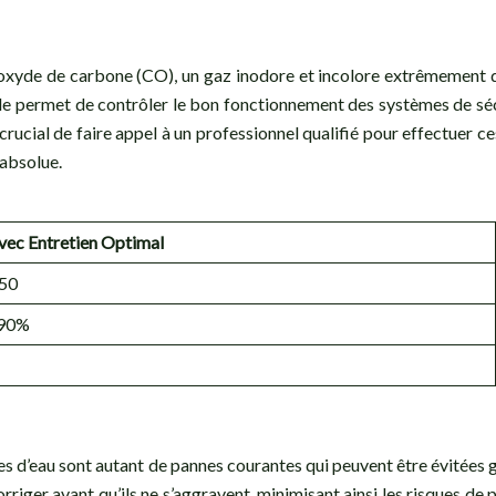
oxyde de carbone (CO), un gaz inodore et incolore extrêmement 
lle permet de contrôler le bon fonctionnement des systèmes de sécu
t crucial de faire appel à un professionnel qualifié pour effectuer c
 absolue.
vec Entretien Optimal
 50
 90%
uites d’eau sont autant de pannes courantes qui peuvent être évitée
rriger avant qu’ils ne s’aggravent, minimisant ainsi les risques d