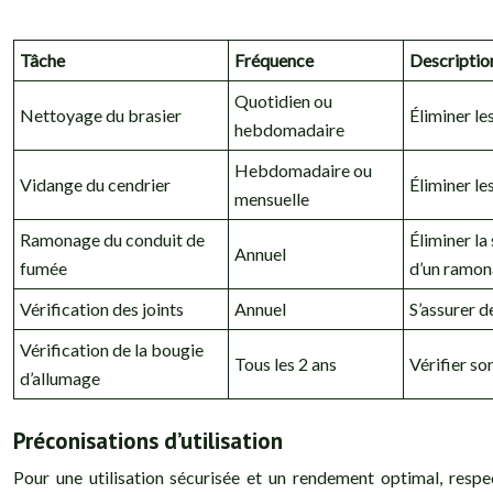
Tâche
Fréquence
Descriptio
Quotidien ou
Nettoyage du brasier
Éliminer le
hebdomadaire
Hebdomadaire ou
Vidange du cendrier
Éliminer le
mensuelle
Ramonage du conduit de
Éliminer la
Annuel
fumée
d’un ramona
Vérification des joints
Annuel
S’assurer de
Vérification de la bougie
Tous les 2 ans
Vérifier so
d’allumage
Préconisations d’utilisation
Pour une utilisation sécurisée et un rendement optimal, respe