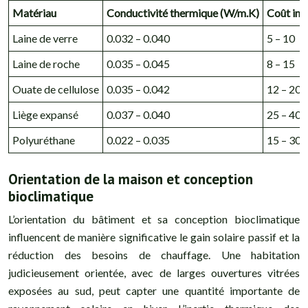
Matériau
Conductivité thermique (W/m.K)
Coût indi
Laine de verre
0.032 – 0.040
5 – 10
Laine de roche
0.035 – 0.045
8 – 15
Ouate de cellulose
0.035 – 0.042
12 – 20
Liège expansé
0.037 – 0.040
25 – 40
Polyuréthane
0.022 – 0.035
15 – 30
Orientation de la maison et conception
bioclimatique
L’orientation du bâtiment et sa conception bioclimatique
influencent de manière significative le gain solaire passif et la
réduction des besoins de chauffage. Une habitation
judicieusement orientée, avec de larges ouvertures vitrées
exposées au sud, peut capter une quantité importante de